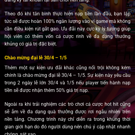
Theo đó khi tân binh thực hiện nạp tiền lần đầu, bạn lập
tức sẽ được hoàn 100% ngân lượng vào ví game mà không
cần điều kiện rút gắt gao. Ưu đãi này cực kỳ lý tưởng giúp
hội viên có thêm vốn cá cược rinh về đa dạng thưởng
khủng có giá trị đặc biệt.
Chào mừng đại lễ 30/4 – 1/5
Thêm một sự kiện ưu đãi khác cũng nổi trội không kém
chính là chào mừng đại lễ 30/4 – 1/5. Sự kiện này yêu cầu
trong 2 ngày lễ lớn 30/4 và 1/5 nếu player tiến hành nạp
tiền sẽ được nhận thêm 50% giá trị nạp.
Ngoài ra khi trải nghiệm các trò chơi cá cược hot hit cũng
sẽ ẵm về đa dạng quà thưởng được rơi ngẫu nhiên trên
nền tảng. Chương trình này chỉ diễn ra trong khung thời
gian giới hạn do đó người dùng nên chú ý cập nhật nhanh
chóng, sát xao.