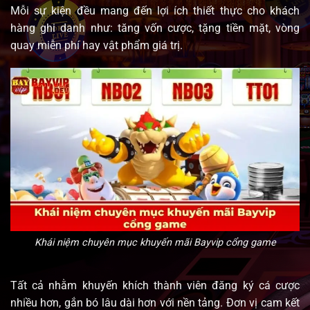
Mỗi sự kiện đều mang đến lợi ích thiết thực cho khách
hàng ghi danh như: tăng vốn cược, tặng tiền mặt, vòng
quay miễn phí hay vật phẩm giá trị.
Khái niệm chuyên mục khuyến mãi Bayvip cổng game
Tất cả nhằm khuyến khích thành viên đăng ký cá cược
nhiều hơn, gắn bó lâu dài hơn với nền tảng. Đơn vị cam kết