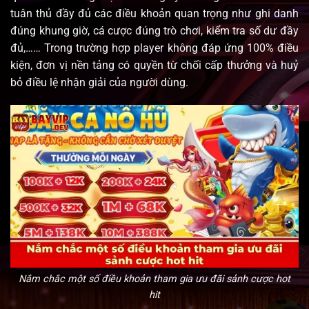
tuân thủ đầy đủ các điều khoản quan trọng như ghi danh
đúng khung giờ, cá cược đúng trò chơi, kiểm tra số dư đầy
đủ,…… Trong trường hợp player không đáp ứng 100% điều
kiện, đơn vị nền tảng có quyền từ chối cấp thưởng và huỷ
bỏ điều lệ nhận giải của người dùng.
Nắm chắc một số điều khoản tham gia ưu đãi sảnh cược hot
hit