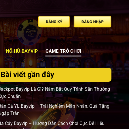
ĐĂNG KÝ
ĐĂNG NHẬP
NỔ HŨ BAYVIP
GAME TRÒ CHƠI
Bài viết gần đây
Jackpot Bayvip Là Gì? Nắm Bắt Quy Trình Săn Thưởng
Cực Chuẩn
Bắn Cá YL Bayvip – Trải Nghiệm Mãn Nhãn, Quà Tặng
Ngập Tràn
Ba Cây Bayvip – Hướng Dẫn Cách Chơi Cực Dễ Hiểu