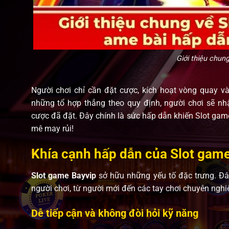
Giới thiệu chun
Người chơi chỉ cần đặt cược, kích hoạt vòng quay và
những tổ hợp thắng theo quy định, người chơi sẽ n
cược đã đặt. Đây chính là sức hấp dẫn khiến Slot ga
mê may rủi!
Khía cạnh hấp dẫn của Slot game
Slot game Bayvip
sở hữu những yếu tố đặc trưng. Đây
người chơi, từ người mới đến các tay chơi chuyên nghi
Dễ tiếp cận và không đòi hỏi kỹ năng