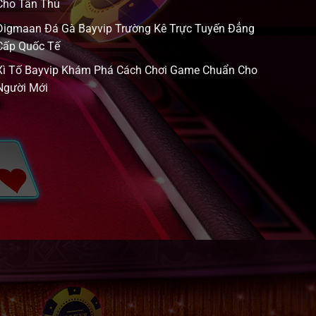
Cho Tân Thủ
Digmaan Đá Gà Bayvip Trường Kê Trực Tuyến Đẳng
Cấp Quốc Tế
Xì Tố Bayvip Khám Phá Cách Chơi Game Chuẩn Cho
Người Mới