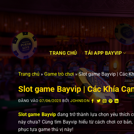
TRANG CHỦ
TẢI APP BAYVIP
Trang chủ
»
Game trò chơi
»
Slot game Bayvip | Các K
Slot game Bayvip | Các Khía Cạ
ĐĂNG VÀO
07/06/2025
BỞI
JOHNSON
Slot game Bayvip
đang trở thành lựa chọn yêu thích c
này chưa? Cùng tìm Bayvip hiểu từ cách chơi cơ bản,
phục tựa game thú vị này!