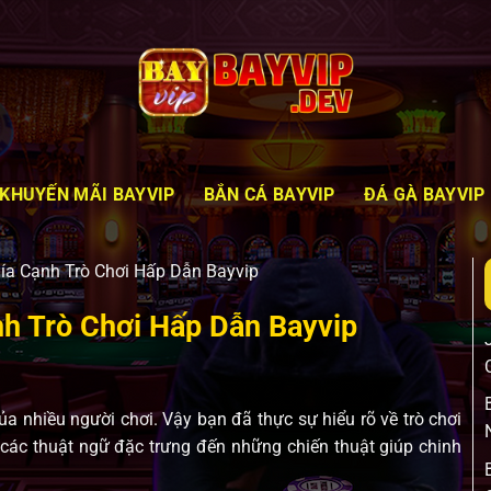
KHUYẾN MÃI BAYVIP
BẮN CÁ BAYVIP
ĐÁ GÀ BAYVIP
hía Cạnh Trò Chơi Hấp Dẫn Bayvip
nh Trò Chơi Hấp Dẫn Bayvip
ủa nhiều người chơi. Vậy bạn đã thực sự hiểu rõ về trò chơi
 các thuật ngữ đặc trưng đến những chiến thuật giúp chinh