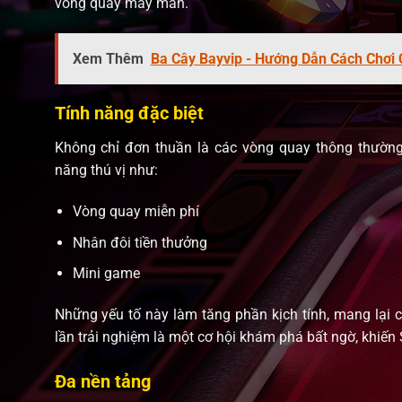
vòng quay may mắn.
Xem Thêm
Ba Cây Bayvip - Hướng Dẫn Cách Chơi 
Tính năng đặc biệt
Không chỉ đơn thuần là các vòng quay thông thường,
năng thú vị như:
Vòng quay miễn phí
Nhân đôi tiền thưởng
Mini game
Những yếu tố này làm tăng phần kịch tính, mang lại c
lần trải nghiệm là một cơ hội khám phá bất ngờ, khiế
Đa nền tảng