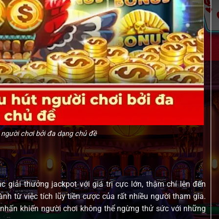
 người chơi bởi đa dạng chủ đề
 giải thưởng jackpot với giá trị cực lớn, thậm chí lên đến
h từ việc tích lũy tiền cược của rất nhiều người tham gia.
m nhấn khiến người chơi không thể ngừng thử sức với những