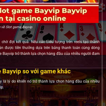
g về Slot game Bayvip
 chờ đợi kết quả. Nếu các biểu tượng trên reels tạo thành
hận được tiền thưởng dựa trên bảng thanh toán cùng dòng
me Bayvip trở thành lựa chọn hàng đầu của nhiều người đam
 Bayvip so với game khác
 là lý do khiến nó trở thành lựa chọn hàng đầu của nhiều
ệp.