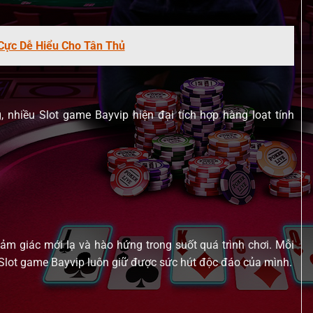
Cực Dễ Hiểu Cho Tân Thủ
 nhiều Slot game Bayvip hiện đại tích hợp hàng loạt tính
ảm giác mới lạ và hào hứng trong suốt quá trình chơi. Mỗi
n Slot game Bayvip luôn giữ được sức hút độc đáo của mình.